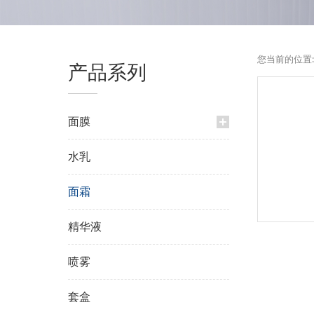
您当前的位置
产品系列
面膜
水乳
面霜
精华液
喷雾
套盒